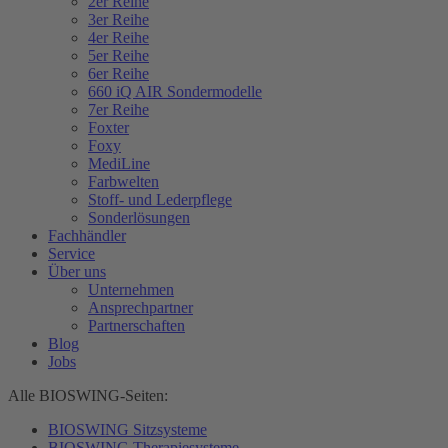
2er Reihe
3er Reihe
4er Reihe
5er Reihe
6er Reihe
660 iQ AIR Sondermodelle
7er Reihe
Foxter
Foxy
MediLine
Farbwelten
Stoff- und Lederpflege
Sonderlösungen
Fachhändler
Service
Über uns
Unternehmen
Ansprechpartner
Partnerschaften
Blog
Jobs
Alle BIOSWING-Seiten:
BIOSWING Sitzsysteme
BIOSWING Therapiesysteme