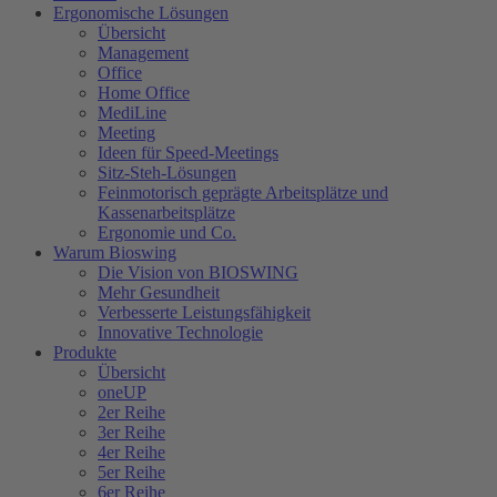
Ergonomische Lösungen
Übersicht
Management
Office
Home Office
MediLine
Meeting
Ideen für Speed-Meetings
Sitz-Steh-Lösungen
Feinmotorisch geprägte Arbeitsplätze und
Kassenarbeitsplätze
Ergonomie und Co.
Warum Bioswing
Die Vision von BIOSWING
Mehr Gesundheit
Verbesserte Leistungsfähigkeit
Innovative Technologie
Produkte
Übersicht
oneUP
2er Reihe
3er Reihe
4er Reihe
5er Reihe
6er Reihe