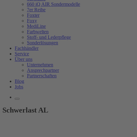
660 iQ AIR Sondermodelle
7er Reihe
Foxter
Foxy
MediLine
Farbwelten
Stoff- und Lederpflege
Sonderlösungen
Fachhändler
Service
Über uns
Unternehmen
Ansprechpartner
Partnerschaften
Blog
Jobs
Schwerlast AL