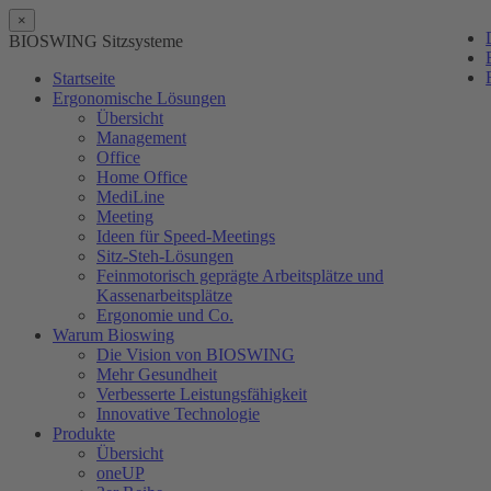
×
BIOSWING Sitzsysteme
Startseite
Ergonomische Lösungen
Übersicht
Management
Office
Home Office
MediLine
Meeting
Ideen für Speed-Meetings
Sitz-Steh-Lösungen
Feinmotorisch geprägte Arbeitsplätze und
Kassenarbeitsplätze
Ergonomie und Co.
Warum Bioswing
Die Vision von BIOSWING
Mehr Gesundheit
Verbesserte Leistungsfähigkeit
Innovative Technologie
Produkte
Übersicht
oneUP