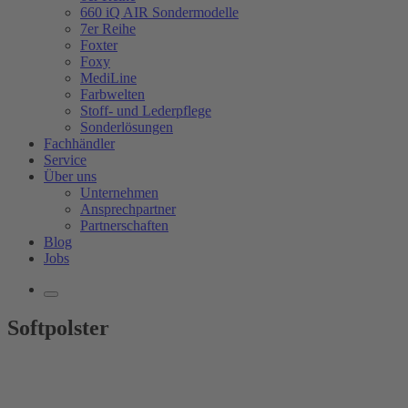
660 iQ AIR Sondermodelle
7er Reihe
Foxter
Foxy
MediLine
Farbwelten
Stoff- und Lederpflege
Sonderlösungen
Fachhändler
Service
Über uns
Unternehmen
Ansprechpartner
Partnerschaften
Blog
Jobs
Softpolster