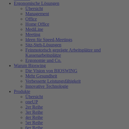
Ergonomische Lösungen
Übersicht
Management
Office
Home Office
MediLine
Meeting
Ideen für Speed-Meetings
Sitz-Steh-Lösungen
Feinmotorisch geprägte Arbeitsplätze und
Kassenarbeitsplätze
Ergonomie und Co.
Warum Bioswing
Die Vision von BIOSWING
Mehr Gesundheit
Verbesserte Leistungsfähigkeit
Innovative Technologie
Produkte
Übersicht
oneUP
2er Reihe
3er Reihe
4er Reihe
5er Reihe
6er Reihe