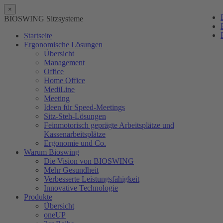
×
BIOSWING Sitzsysteme
Startseite
Ergonomische Lösungen
Übersicht
Management
Office
Home Office
MediLine
Meeting
Ideen für Speed-Meetings
Sitz-Steh-Lösungen
Feinmotorisch geprägte Arbeitsplätze und
Kassenarbeitsplätze
Ergonomie und Co.
Warum Bioswing
Die Vision von BIOSWING
Mehr Gesundheit
Verbesserte Leistungsfähigkeit
Innovative Technologie
Produkte
Übersicht
oneUP