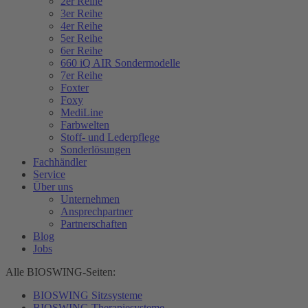
2er Reihe
3er Reihe
4er Reihe
5er Reihe
6er Reihe
660 iQ AIR Sondermodelle
7er Reihe
Foxter
Foxy
MediLine
Farbwelten
Stoff- und Lederpflege
Sonderlösungen
Fachhändler
Service
Über uns
Unternehmen
Ansprechpartner
Partnerschaften
Blog
Jobs
Alle BIOSWING-Seiten:
BIOSWING Sitzsysteme
BIOSWING Therapiesysteme