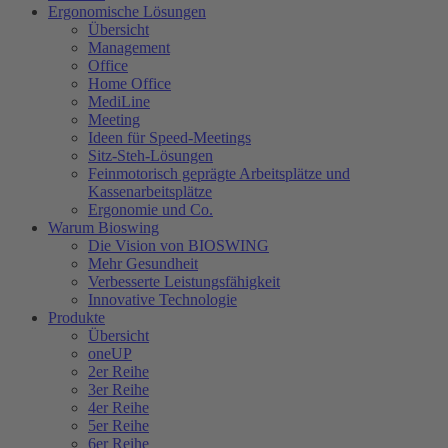
Ergonomische Lösungen
Übersicht
Management
Office
Home Office
MediLine
Meeting
Ideen für Speed-Meetings
Sitz-Steh-Lösungen
Feinmotorisch geprägte Arbeitsplätze und
Kassenarbeitsplätze
Ergonomie und Co.
Warum Bioswing
Die Vision von BIOSWING
Mehr Gesundheit
Verbesserte Leistungsfähigkeit
Innovative Technologie
Produkte
Übersicht
oneUP
2er Reihe
3er Reihe
4er Reihe
5er Reihe
6er Reihe