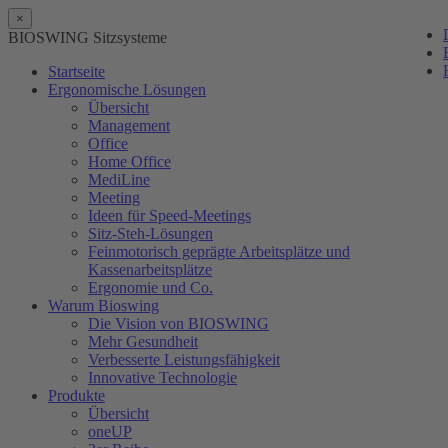
×
BIOSWING Sitzsysteme
Startseite
Ergonomische Lösungen
Übersicht
Management
Office
Home Office
MediLine
Meeting
Ideen für Speed-Meetings
Sitz-Steh-Lösungen
Feinmotorisch geprägte Arbeitsplätze und
Kassenarbeitsplätze
Ergonomie und Co.
Warum Bioswing
Die Vision von BIOSWING
Mehr Gesundheit
Verbesserte Leistungsfähigkeit
Innovative Technologie
Produkte
Übersicht
oneUP