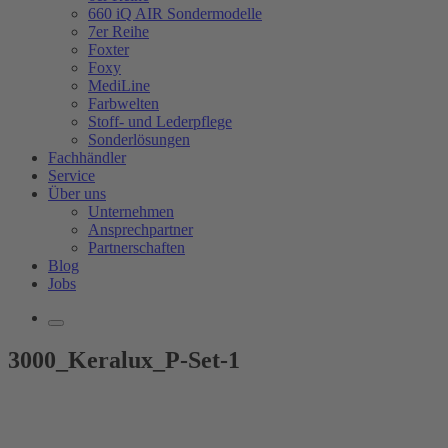
660 iQ AIR Sondermodelle
7er Reihe
Foxter
Foxy
MediLine
Farbwelten
Stoff- und Lederpflege
Sonderlösungen
Fachhändler
Service
Über uns
Unternehmen
Ansprechpartner
Partnerschaften
Blog
Jobs
3000_Keralux_P-Set-1