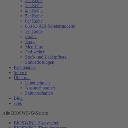
2er Reihe
3er Reihe
4er Reihe
5er Reihe
6er Reihe
660 iQ AIR Sondermodelle
7er Reihe
Foxter
Foxy
MediLine
Farbwelten
Stoff- und Lederpflege
Sonderlösungen
Fachhändler
Service
Über uns
Unternehmen
Ansprechpartner
Partnerschaften
Blog
Jobs
Alle BIOSWING-Seiten:
BIOSWING Sitzsysteme
BIOSWING Therapiesysteme