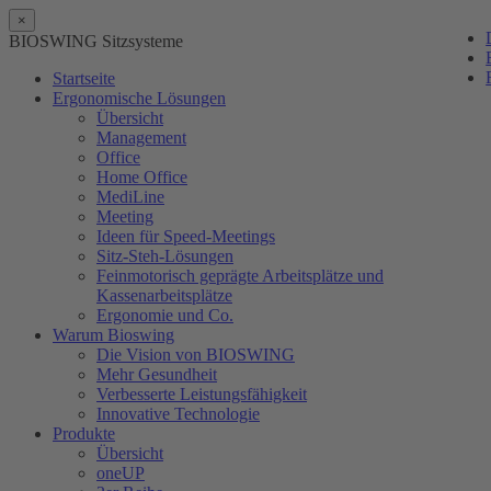
×
BIOSWING Sitzsysteme
Startseite
Ergonomische Lösungen
Übersicht
Management
Office
Home Office
MediLine
Meeting
Ideen für Speed-Meetings
Sitz-Steh-Lösungen
Feinmotorisch geprägte Arbeitsplätze und
Kassenarbeitsplätze
Ergonomie und Co.
Warum Bioswing
Die Vision von BIOSWING
Mehr Gesundheit
Verbesserte Leistungsfähigkeit
Innovative Technologie
Produkte
Übersicht
oneUP