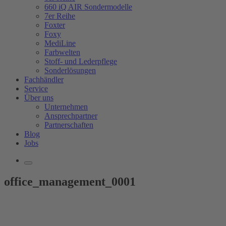
660 iQ AIR Sondermodelle
7er Reihe
Foxter
Foxy
MediLine
Farbwelten
Stoff- und Lederpflege
Sonderlösungen
Fachhändler
Service
Über uns
Unternehmen
Ansprechpartner
Partnerschaften
Blog
Jobs
office_management_0001