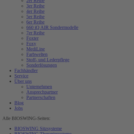
2er Reihe
3er Reihe
4er Reihe
5er Reihe
6er Reihe
660 iQ AIR Sondermodelle
7er Reihe
Foxter
Foxy
MediLine
Farbwelten
Stoff- und Lederpflege
Sonderlösungen
Fachhändler
Service
Über uns
Unternehmen
Ansprechpartner
Partnerschaften
Blog
Jobs
Alle BIOSWING-Seiten:
BIOSWING Sitzsysteme
BIOSWING Therapiesysteme