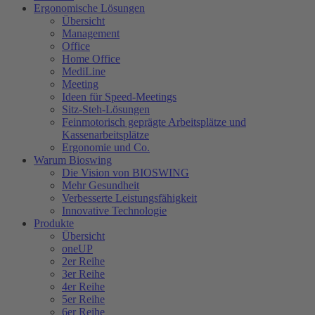
Ergonomische Lösungen
Übersicht
Management
Office
Home Office
MediLine
Meeting
Ideen für Speed-Meetings
Sitz-Steh-Lösungen
Feinmotorisch geprägte Arbeitsplätze und
Kassenarbeitsplätze
Ergonomie und Co.
Warum Bioswing
Die Vision von BIOSWING
Mehr Gesundheit
Verbesserte Leistungsfähigkeit
Innovative Technologie
Produkte
Übersicht
oneUP
2er Reihe
3er Reihe
4er Reihe
5er Reihe
6er Reihe