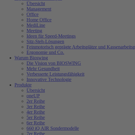
Übersicht
Management
Office
Home Office
MediLine
Meeting
Ideen für Speed-Meetings
Sitz-Steh-Lösungen
Feinmotorisch geprägte Arbeitsplätze und Kassenarbeitsp
Ergonomie und Co.
Warum Bioswing
Die Vision von BIOSWING
Mehr Gesundheit
Verbesserte Leistungsfähigkeit
Innovative Technologie
Produkte
Übersicht
oneUP
2er Reihe
3er Reihe
4er Reihe
5er Reihe
6er Reihe
660 iQ AIR Sondermodelle
7er Reihe