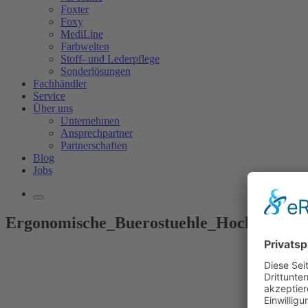
Foxter
Foxy
MediLine
Farbwelten
Stoff- und Lederpflege
Sonderlösungen
Fachhändler
Service
Über uns
Unternehmen
Ansprechpartner
Partnerschaften
Blog
Jobs
Ergonomische_Buerostuehle_Hocker_und_