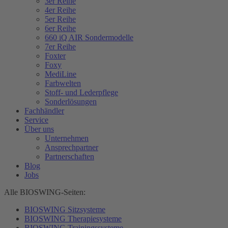
3er Reihe
4er Reihe
5er Reihe
6er Reihe
660 iQ AIR Sondermodelle
7er Reihe
Foxter
Foxy
MediLine
Farbwelten
Stoff- und Lederpflege
Sonderlösungen
Fachhändler
Service
Über uns
Unternehmen
Ansprechpartner
Partnerschaften
Blog
Jobs
Alle BIOSWING-Seiten:
BIOSWING Sitzsysteme
BIOSWING Therapiesysteme
BIOSWING Trainingssysteme