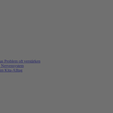
s Problem oft verstärken
m Nervensystem
m Kita-Alltag