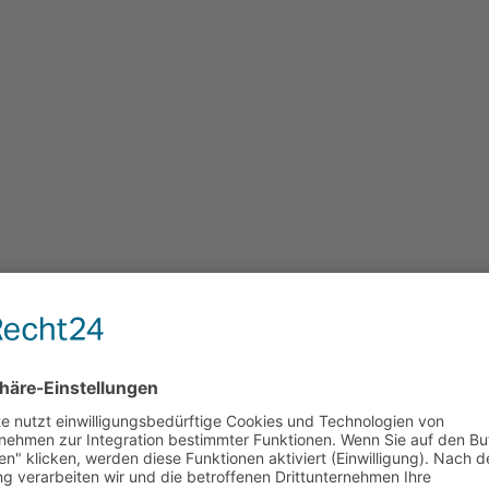
orthopaedische_Buerostuehle_von_Bioswi