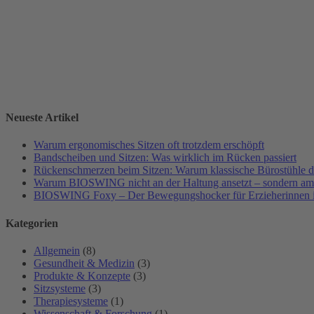
Neueste Artikel
Warum ergonomisches Sitzen oft trotzdem erschöpft
Bandscheiben und Sitzen: Was wirklich im Rücken passiert
Rückenschmerzen beim Sitzen: Warum klassische Bürostühle da
Warum BIOSWING nicht an der Haltung ansetzt – sondern a
BIOSWING Foxy – Der Bewegungshocker für Erzieherinnen i
Kategorien
Allgemein
(8)
Gesundheit & Medizin
(3)
Produkte & Konzepte
(3)
Sitzsysteme
(3)
Therapiesysteme
(1)
Wissenschaft & Forschung
(1)