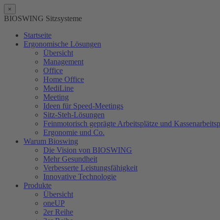
×
BIOSWING Sitzsysteme
Startseite
Ergonomische Lösungen
Übersicht
Management
Office
Home Office
MediLine
Meeting
Ideen für Speed-Meetings
Sitz-Steh-Lösungen
Feinmotorisch geprägte Arbeitsplätze und Kassenarbeitsp
Ergonomie und Co.
Warum Bioswing
Die Vision von BIOSWING
Mehr Gesundheit
Verbesserte Leistungsfähigkeit
Innovative Technologie
Produkte
Übersicht
oneUP
2er Reihe