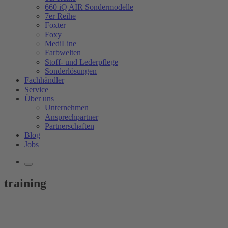
660 iQ AIR Sondermodelle
7er Reihe
Foxter
Foxy
MediLine
Farbwelten
Stoff- und Lederpflege
Sonderlösungen
Fachhändler
Service
Über uns
Unternehmen
Ansprechpartner
Partnerschaften
Blog
Jobs
training