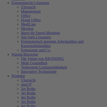
Ergonomische Lösungen
Übersicht
Management
Office
Home Office
MediLine
Meeting
Ideen für Speed-Meetings
Sitz-Steh-Lösungen
Feinmotorisch geprägte Arbeitsplätze und
Kassenarbeitsplätze
Ergonomie und Co.
Warum Bioswing
Die Vision von BIOSWING
Mehr Gesundheit
Verbesserte Leistungsfähigkeit
Innovative Technologie
Produkte
Übersicht
oneUP
2er Reihe
3er Reihe
4er Reihe
5er Reihe
6er Reihe