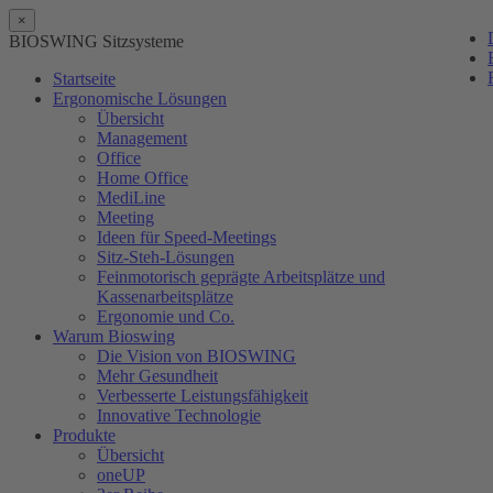
×
BIOSWING Sitzsysteme
Startseite
Ergonomische Lösungen
Übersicht
Management
Office
Home Office
MediLine
Meeting
Ideen für Speed-Meetings
Sitz-Steh-Lösungen
Feinmotorisch geprägte Arbeitsplätze und
Kassenarbeitsplätze
Ergonomie und Co.
Warum Bioswing
Die Vision von BIOSWING
Mehr Gesundheit
Verbesserte Leistungsfähigkeit
Innovative Technologie
Produkte
Übersicht
oneUP