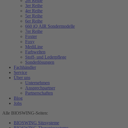
2er Reihe
3er Reihe
4er Reihe
5er Reihe
6er Reihe
660 iQ AIR Sondermodelle
7er Reihe
Foxter
Foxy
MediLine
Farbwelten
Stoff- und Lederpflege
Sonderlösungen
Fachhändler
Service
Über uns
Unternehmen
Ansprechpartner
Partnerschaften
Blog
Jobs
Alle BIOSWING-Seiten:
BIOSWING Sitzsysteme
BIOSWING Therapiesysteme