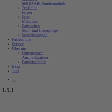
660 iQ AIR Sondermodelle
7er Reihe
Foxter
Foxy
MediLine
Farbwelten
Stoff- und Lederpflege
Sonderlösungen
Fachhändler
Service
Über uns
Unternehmen
Ansprechpartner
Partnerschaften
Blog
Jobs
1.5.1