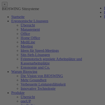
×
BIOSWING Sitzsysteme
Startseite
Ergonomische Lösungen
Übersicht
Management
Office
Home Office
MediLine
Meeting
Ideen für Speed-Meetings
Sitz-Steh-Lösungen
Feinmotorisch geprägte Arbeitsplätze und
Kassenarbeitsplätze
Ergonomie und Co.
Warum Bioswing
Die Vision von BIOSWING
Mehr Gesundheit
Verbesserte Leistungsfähigkeit
Innovative Technologie
Produkte
Übersicht
oneUP