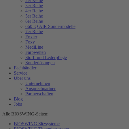
2er Reihe
3er Reihe
4er Reihe
5er Reihe
6er Reihe
660 iQ AIR Sondermodelle
7er Reihe
Foxter
Foxy
MediLine
Farbwelten
Stoff- und Lederpflege
Sonderlösungen
Fachhändler
Service
Über uns
Unternehmen
Ansprechpartner
Partnerschaften
Blog
Jobs
Alle BIOSWING-Seiten:
BIOSWING Sitzsysteme
BIOSWING Therapiesysteme