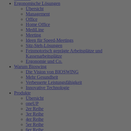
Ergonomische Lösungen
Übersicht
Management
Office
Home Office
MediLine
Meeting
Ideen für Speed-Meetings
Sitz-Steh-Lösungen
Feinmotorisch geprägte Arbeitsplätze und
Kassenarbeitsplätze
Ergonomie und Co.
Warum Bioswing
Die Vision von BIOSWING
Mehr Gesundheit
Verbesserte Leistungsfähigkeit
Innovative Technologie
Produkte
Übersicht
oneUP
2er Reihe
3er Reihe
4er Reihe
5er Reihe
6er Reihe