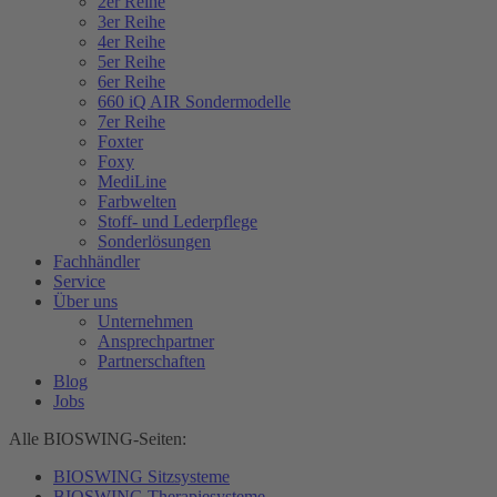
2er Reihe
3er Reihe
4er Reihe
5er Reihe
6er Reihe
660 iQ AIR Sondermodelle
7er Reihe
Foxter
Foxy
MediLine
Farbwelten
Stoff- und Lederpflege
Sonderlösungen
Fachhändler
Service
Über uns
Unternehmen
Ansprechpartner
Partnerschaften
Blog
Jobs
Alle BIOSWING-Seiten:
BIOSWING Sitzsysteme
BIOSWING Therapiesysteme