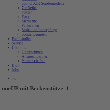
660 iQ AIR Sondermodelle
7er Reihe
Foxter
Foxy
MediLine
Farbwelten
Stoff- und Lederpflege
Sonderlösungen
Fachhändler
Service
Über uns
Unternehmen
Ansprechpartner
Partnerschaften
Blog
Jobs
oneUP mit Beckenstütze_1