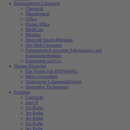
Ergonomische Lösungen
Übersicht
Management
Office
Home Office
MediLine
Meeting
Ideen für Speed-Meetings
Sitz-Steh-Lösungen
Feinmotorisch geprägte Arbeitsplätze und
Kassenarbeitsplätze
Ergonomie und Co.
Warum Bioswing
Die Vision von BIOSWING
Mehr Gesundheit
Verbesserte Leistungsfähigkeit
Innovative Technologie
Produkte
Übersicht
oneUP
2er Reihe
3er Reihe
4er Reihe
5er Reihe
6er Reihe