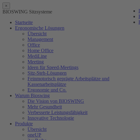
×
BIOSWING Sitzsysteme
Startseite
Ergonomische Lösungen
Übersicht
Management
Office
Home Office
MediLine
Meeting
Ideen für Speed-Meetings
Sitz-Steh-Lösungen
Feinmotorisch geprägte Arbeitsplätze und
Kassenarbeitsplätze
Ergonomie und Co.
Warum Bioswing
Die Vision von BIOSWING
Mehr Gesundheit
Verbesserte Leistungsfähigkeit
Innovative Technologie
Produkte
Übersicht
oneUP