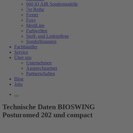
660 iQ AIR Sondermodelle
7er Reihe
Foxter
Foxy
MediLine
Farbwelten
Stoff- und Lederpflege
Sonderlösungen
Fachhändler
Service
Über uns
Unternehmen
Ansprechpartner
Partnerschaften
Blog
Jobs
Technische Daten BIOSWING
Posturomed 202 und compact