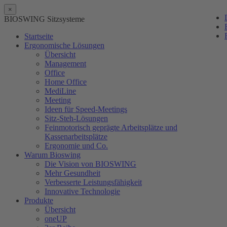
×
BIOSWING Sitzsysteme
Startseite
Ergonomische Lösungen
Übersicht
Management
Office
Home Office
MediLine
Meeting
Ideen für Speed-Meetings
Sitz-Steh-Lösungen
Feinmotorisch geprägte Arbeitsplätze und
Kassenarbeitsplätze
Ergonomie und Co.
Warum Bioswing
Die Vision von BIOSWING
Mehr Gesundheit
Verbesserte Leistungsfähigkeit
Innovative Technologie
Produkte
Übersicht
oneUP