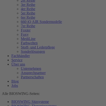
2er Reihe
3er Reihe
4er Reihe
5er Reihe
6er Reihe
660 iQ AIR Sondermodelle
7er Reihe
Foxter
Foxy
MediLine
Farbwelten
Stoff- und Lederpflege
Sonderlösungen
Fachhändler
Service
Über uns
Unternehmen
Ansprechpartner
Partnerschaften
Blog
Jobs
Alle BIOSWING-Seiten:
BIOSWING Sitzsysteme
BIOSWING Therapiesysteme