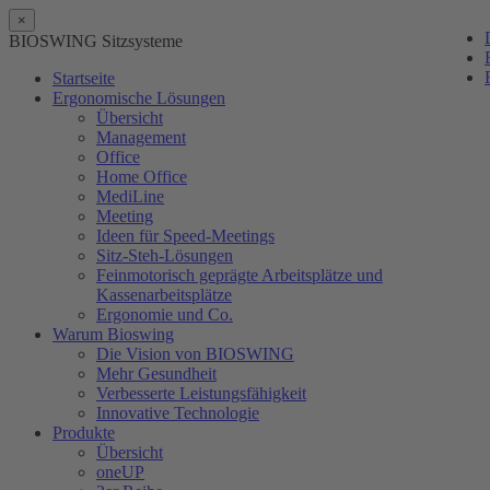
×
BIOSWING Sitzsysteme
Startseite
Ergonomische Lösungen
Übersicht
Management
Office
Home Office
MediLine
Meeting
Ideen für Speed-Meetings
Sitz-Steh-Lösungen
Feinmotorisch geprägte Arbeitsplätze und
Kassenarbeitsplätze
Ergonomie und Co.
Warum Bioswing
Die Vision von BIOSWING
Mehr Gesundheit
Verbesserte Leistungsfähigkeit
Innovative Technologie
Produkte
Übersicht
oneUP