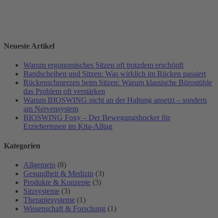
Neueste Artikel
Warum ergonomisches Sitzen oft trotzdem erschöpft
Bandscheiben und Sitzen: Was wirklich im Rücken passiert
Rückenschmerzen beim Sitzen: Warum klassische Bürostühle
das Problem oft verstärken
Warum BIOSWING nicht an der Haltung ansetzt – sondern
am Nervensystem
BIOSWING Foxy – Der Bewegungshocker für
Erzieherinnen im Kita-Alltag
Kategorien
Allgemein
(8)
Gesundheit & Medizin
(3)
Produkte & Konzepte
(3)
Sitzsysteme
(3)
Therapiesysteme
(1)
Wissenschaft & Forschung
(1)