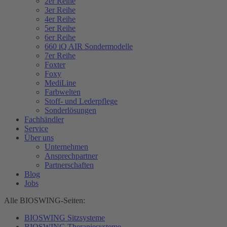
2er Reihe
3er Reihe
4er Reihe
5er Reihe
6er Reihe
660 iQ AIR Sondermodelle
7er Reihe
Foxter
Foxy
MediLine
Farbwelten
Stoff- und Lederpflege
Sonderlösungen
Fachhändler
Service
Über uns
Unternehmen
Ansprechpartner
Partnerschaften
Blog
Jobs
Alle BIOSWING-Seiten:
BIOSWING Sitzsysteme
BIOSWING Therapiesysteme