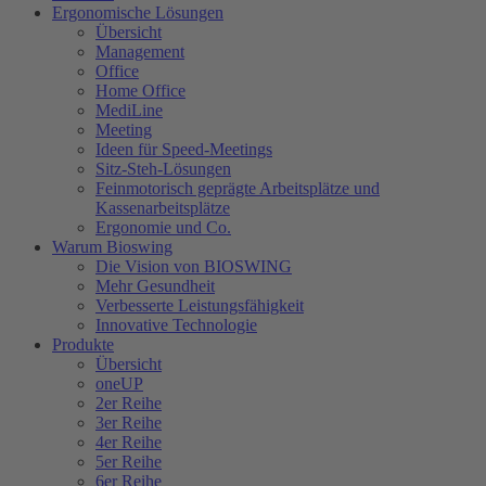
Ergonomische Lösungen
Übersicht
Management
Office
Home Office
MediLine
Meeting
Ideen für Speed-Meetings
Sitz-Steh-Lösungen
Feinmotorisch geprägte Arbeitsplätze und
Kassenarbeitsplätze
Ergonomie und Co.
Warum Bioswing
Die Vision von BIOSWING
Mehr Gesundheit
Verbesserte Leistungsfähigkeit
Innovative Technologie
Produkte
Übersicht
oneUP
2er Reihe
3er Reihe
4er Reihe
5er Reihe
6er Reihe