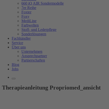
660 iQ AIR Sondermodelle
7er Reihe
Foxter
Foxy
MediLine
Farbwelten
Stoff- und Lederpflege
Sonderlösungen
Fachhändler
Service
Über uns
Unternehmen
Ansprechpartner
Partnerschaften
Blog
Jobs
Therapieanleitung Propriomed_ansicht