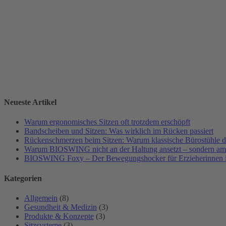
Neueste Artikel
Warum ergonomisches Sitzen oft trotzdem erschöpft
Bandscheiben und Sitzen: Was wirklich im Rücken passiert
Rückenschmerzen beim Sitzen: Warum klassische Bürostühle da
Warum BIOSWING nicht an der Haltung ansetzt – sondern a
BIOSWING Foxy – Der Bewegungshocker für Erzieherinnen i
Kategorien
Allgemein
(8)
Gesundheit & Medizin
(3)
Produkte & Konzepte
(3)
Sitzsysteme
(3)