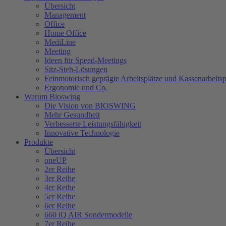
Übersicht
Management
Office
Home Office
MediLine
Meeting
Ideen für Speed-Meetings
Sitz-Steh-Lösungen
Feinmotorisch geprägte Arbeitsplätze und Kassenarbeitsp
Ergonomie und Co.
Warum Bioswing
Die Vision von BIOSWING
Mehr Gesundheit
Verbesserte Leistungsfähigkeit
Innovative Technologie
Produkte
Übersicht
oneUP
2er Reihe
3er Reihe
4er Reihe
5er Reihe
6er Reihe
660 iQ AIR Sondermodelle
7er Reihe