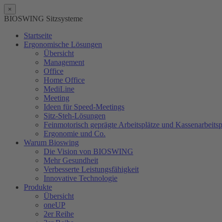
×
BIOSWING Sitzsysteme
Startseite
Ergonomische Lösungen
Übersicht
Management
Office
Home Office
MediLine
Meeting
Ideen für Speed-Meetings
Sitz-Steh-Lösungen
Feinmotorisch geprägte Arbeitsplätze und Kassenarbeitsp
Ergonomie und Co.
Warum Bioswing
Die Vision von BIOSWING
Mehr Gesundheit
Verbesserte Leistungsfähigkeit
Innovative Technologie
Produkte
Übersicht
oneUP
2er Reihe