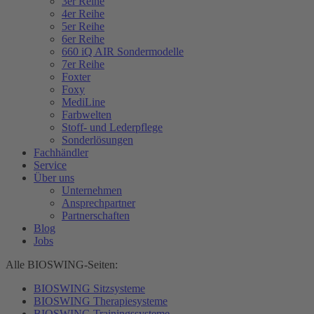
3er Reihe
4er Reihe
5er Reihe
6er Reihe
660 iQ AIR Sondermodelle
7er Reihe
Foxter
Foxy
MediLine
Farbwelten
Stoff- und Lederpflege
Sonderlösungen
Fachhändler
Service
Über uns
Unternehmen
Ansprechpartner
Partnerschaften
Blog
Jobs
Alle BIOSWING-Seiten:
BIOSWING Sitzsysteme
BIOSWING Therapiesysteme
BIOSWING Trainingssysteme