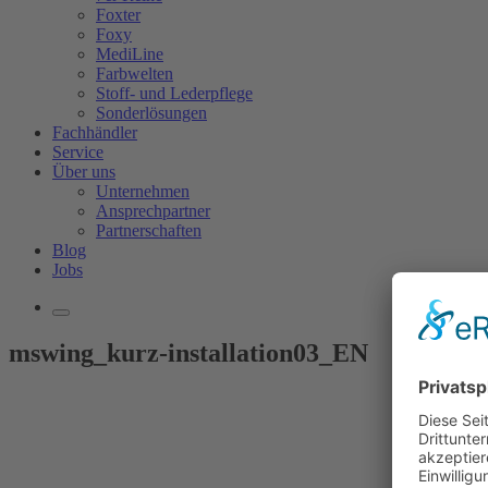
Foxter
Foxy
MediLine
Farbwelten
Stoff- und Lederpflege
Sonderlösungen
Fachhändler
Service
Über uns
Unternehmen
Ansprechpartner
Partnerschaften
Blog
Jobs
mswing_kurz-installation03_EN