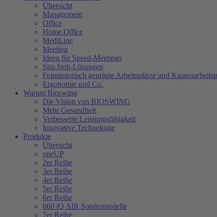
Übersicht
Management
Office
Home Office
MediLine
Meeting
Ideen für Speed-Meetings
Sitz-Steh-Lösungen
Feinmotorisch geprägte Arbeitsplätze und Kassenarbeitsp
Ergonomie und Co.
Warum Bioswing
Die Vision von BIOSWING
Mehr Gesundheit
Verbesserte Leistungsfähigkeit
Innovative Technologie
Produkte
Übersicht
oneUP
2er Reihe
3er Reihe
4er Reihe
5er Reihe
6er Reihe
660 iQ AIR Sondermodelle
7er Reihe