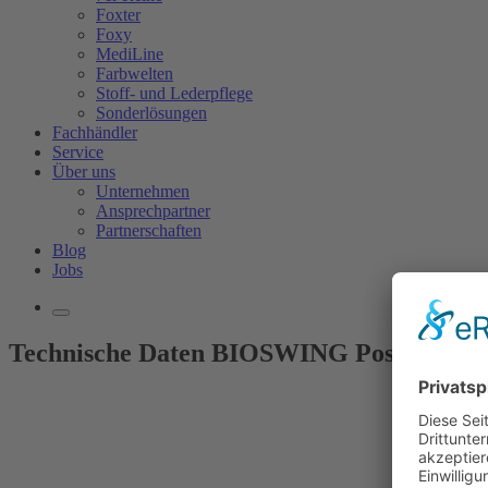
Foxter
Foxy
MediLine
Farbwelten
Stoff- und Lederpflege
Sonderlösungen
Fachhändler
Service
Über uns
Unternehmen
Ansprechpartner
Partnerschaften
Blog
Jobs
Technische Daten BIOSWING Posturomed