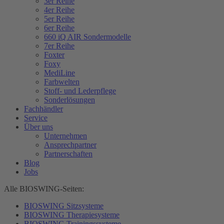
3er Reihe
4er Reihe
5er Reihe
6er Reihe
660 iQ AIR Sondermodelle
7er Reihe
Foxter
Foxy
MediLine
Farbwelten
Stoff- und Lederpflege
Sonderlösungen
Fachhändler
Service
Über uns
Unternehmen
Ansprechpartner
Partnerschaften
Blog
Jobs
Alle BIOSWING-Seiten:
BIOSWING Sitzsysteme
BIOSWING Therapiesysteme
BIOSWING Trainingssysteme