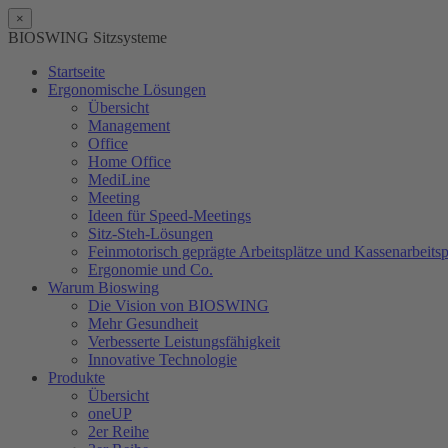
×
BIOSWING Sitzsysteme
Startseite
Ergonomische Lösungen
Übersicht
Management
Office
Home Office
MediLine
Meeting
Ideen für Speed-Meetings
Sitz-Steh-Lösungen
Feinmotorisch geprägte Arbeitsplätze und Kassenarbeitsp
Ergonomie und Co.
Warum Bioswing
Die Vision von BIOSWING
Mehr Gesundheit
Verbesserte Leistungsfähigkeit
Innovative Technologie
Produkte
Übersicht
oneUP
2er Reihe