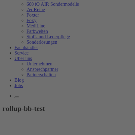
660 iQ AIR Sondermodelle
7er Reihe
Foxter
Foxy
MediLine
Farbwelten
Stoff- und Lederpflege
Sonderlösungen
Fachhändler
Service
Über uns
Unternehmen
Ansprechpartner
Partnerschaften
Blog
Jobs
rollup-bb-test