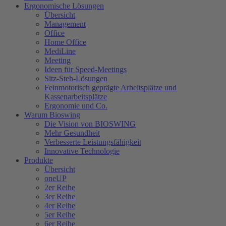
Ergonomische Lösungen
Übersicht
Management
Office
Home Office
MediLine
Meeting
Ideen für Speed-Meetings
Sitz-Steh-Lösungen
Feinmotorisch geprägte Arbeitsplätze und
Kassenarbeitsplätze
Ergonomie und Co.
Warum Bioswing
Die Vision von BIOSWING
Mehr Gesundheit
Verbesserte Leistungsfähigkeit
Innovative Technologie
Produkte
Übersicht
oneUP
2er Reihe
3er Reihe
4er Reihe
5er Reihe
6er Reihe