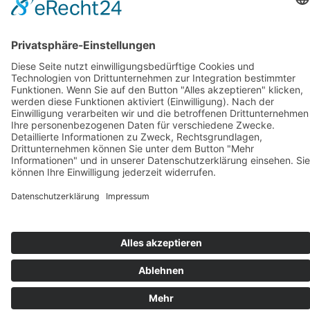
Februar 2018
(1)
Januar 2018
(1)
BIOSWING Sitzsysteme
BIOSWING Therapiesysteme
BIOSWING Trainingssysteme
Kontakt
Impressum
AGB
Datenschutz
Français
English