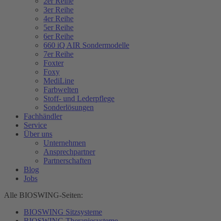
2er Reihe
3er Reihe
4er Reihe
5er Reihe
6er Reihe
660 iQ AIR Sondermodelle
7er Reihe
Foxter
Foxy
MediLine
Farbwelten
Stoff- und Lederpflege
Sonderlösungen
Fachhändler
Service
Über uns
Unternehmen
Ansprechpartner
Partnerschaften
Blog
Jobs
Alle BIOSWING-Seiten:
BIOSWING Sitzsysteme
BIOSWING Therapiesysteme