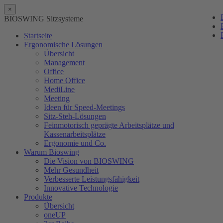
×
BIOSWING Sitzsysteme
Startseite
Ergonomische Lösungen
Übersicht
Management
Office
Home Office
MediLine
Meeting
Ideen für Speed-Meetings
Sitz-Steh-Lösungen
Feinmotorisch geprägte Arbeitsplätze und
Kassenarbeitsplätze
Ergonomie und Co.
Warum Bioswing
Die Vision von BIOSWING
Mehr Gesundheit
Verbesserte Leistungsfähigkeit
Innovative Technologie
Produkte
Übersicht
oneUP