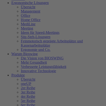
Ergonomische Lösungen
Übersicht
Management
Office
Home Office
MediLine
Meeting
Ideen für Speed-Meetings
Sitz-Steh-Lösungen
Feinmotorisch geprägte Arbeitsplätze und
Kassenarbeitsplätze
Ergonomie und Co.
Warum Bioswing
Die Vision von BIOSWING
Mehr Gesundheit
Verbesserte Leistungsfähigkeit
Innovative Technologie
Produkte
Übersicht
oneUP
2er Reihe
3er Reihe
4er Reihe
5er Reihe
6er Reihe