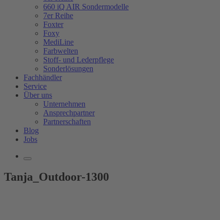
660 iQ AIR Sondermodelle
7er Reihe
Foxter
Foxy
MediLine
Farbwelten
Stoff- und Lederpflege
Sonderlösungen
Fachhändler
Service
Über uns
Unternehmen
Ansprechpartner
Partnerschaften
Blog
Jobs
Tanja_Outdoor-1300