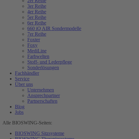
2er Reihe
3er Reihe
4er Reihe
5er Reihe
6er Reihe
660 iQ AIR Sondermodelle
7er Reihe
Foxter
Foxy
MediLine
Farbwelten
Stoff- und Lederpflege
Sonderlösungen
Fachhändler
Service
Über uns
Unternehmen
Ansprechpartner
Partnerschaften
Blog
Jobs
Alle BIOSWING-Seiten:
BIOSWING Sitzsysteme
BIOSWING Therapiesysteme