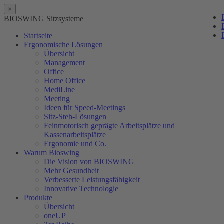
×
BIOSWING Sitzsysteme
Startseite
Ergonomische Lösungen
Übersicht
Management
Office
Home Office
MediLine
Meeting
Ideen für Speed-Meetings
Sitz-Steh-Lösungen
Feinmotorisch geprägte Arbeitsplätze und
Kassenarbeitsplätze
Ergonomie und Co.
Warum Bioswing
Die Vision von BIOSWING
Mehr Gesundheit
Verbesserte Leistungsfähigkeit
Innovative Technologie
Produkte
Übersicht
oneUP