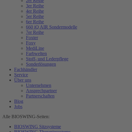
2er Reihe
3er Reihe
4er Reihe
5er Reihe
6er Reihe
660 iQ AIR Sondermodelle
7er Reihe
Foxter
Foxy
MediLine
Farbwelten
Stoff- und Lederpflege
Sonderlösungen
Fachhändler
Service
Über uns
Unternehmen
Ansprechpartner
Partnerschaften
Blog
Jobs
Alle BIOSWING-Seiten:
BIOSWING Sitzsysteme
BIOSWING Therapiesysteme