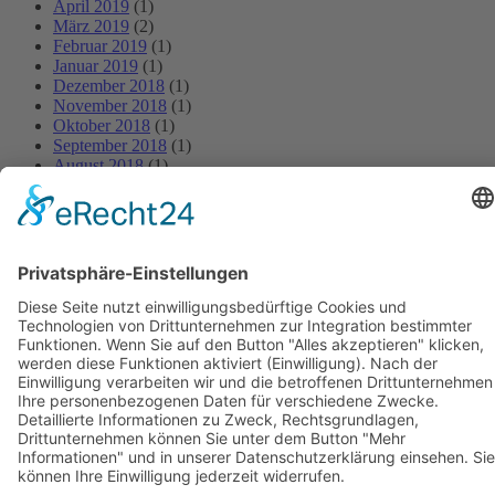
April 2019
(1)
März 2019
(2)
Februar 2019
(1)
Januar 2019
(1)
Dezember 2018
(1)
November 2018
(1)
Oktober 2018
(1)
September 2018
(1)
August 2018
(1)
Juli 2018
(1)
Juni 2018
(1)
Mai 2018
(1)
April 2018
(1)
März 2018
(1)
Februar 2018
(1)
Januar 2018
(1)
BIOSWING Sitzsysteme
BIOSWING Therapiesysteme
BIOSWING Trainingssysteme
Kontakt
Impressum
AGB
Datenschutz
Français