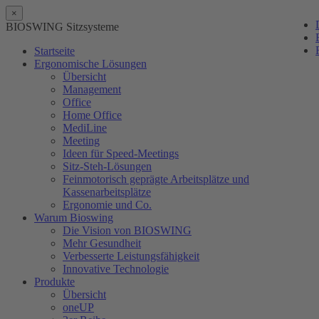
×
BIOSWING Sitzsysteme
Startseite
Ergonomische Lösungen
Übersicht
Management
Office
Home Office
MediLine
Meeting
Ideen für Speed-Meetings
Sitz-Steh-Lösungen
Feinmotorisch geprägte Arbeitsplätze und
Kassenarbeitsplätze
Ergonomie und Co.
Warum Bioswing
Die Vision von BIOSWING
Mehr Gesundheit
Verbesserte Leistungsfähigkeit
Innovative Technologie
Produkte
Übersicht
oneUP