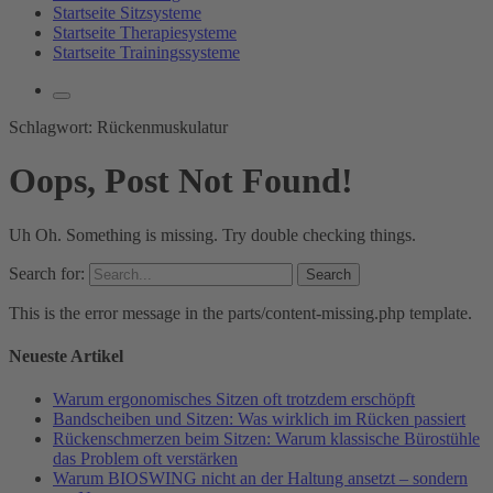
Startseite Sitzsysteme
Startseite Therapiesysteme
Startseite Trainingssysteme
Schlagwort:
Rückenmuskulatur
Oops, Post Not Found!
Uh Oh. Something is missing. Try double checking things.
Search for:
This is the error message in the parts/content-missing.php template.
Neueste Artikel
Warum ergonomisches Sitzen oft trotzdem erschöpft
Bandscheiben und Sitzen: Was wirklich im Rücken passiert
Rückenschmerzen beim Sitzen: Warum klassische Bürostühle
das Problem oft verstärken
Warum BIOSWING nicht an der Haltung ansetzt – sondern