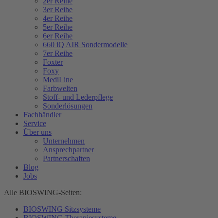
2er Reihe
3er Reihe
4er Reihe
5er Reihe
6er Reihe
660 iQ AIR Sondermodelle
7er Reihe
Foxter
Foxy
MediLine
Farbwelten
Stoff- und Lederpflege
Sonderlösungen
Fachhändler
Service
Über uns
Unternehmen
Ansprechpartner
Partnerschaften
Blog
Jobs
Alle BIOSWING-Seiten:
BIOSWING Sitzsysteme
BIOSWING Therapiesysteme