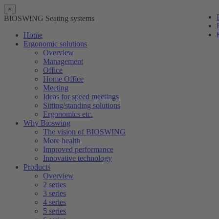
×
BIOSWING Seating systems
Home
Ergonomic solutions
Overview
Management
Office
Home Office
Meeting
Ideas for speed meetings
Sitting/standing solutions
Ergonomics etc.
Why Bioswing
The vision of BIOSWING
More health
Improved performance
Innovative technology
Products
Overview
2 series
3 series
4 series
5 series