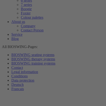
6 series
7 series
Boogie
Foxter
Colour palettes
About us
Company
Contact Person
Service
Blog
All BIOSWING-Pages:
BIOSWING seating systems
BIOSWING therapy systems
BIOSWING training systems
Contact
Legal information
Conditions
Data protection
Deutsch
Français