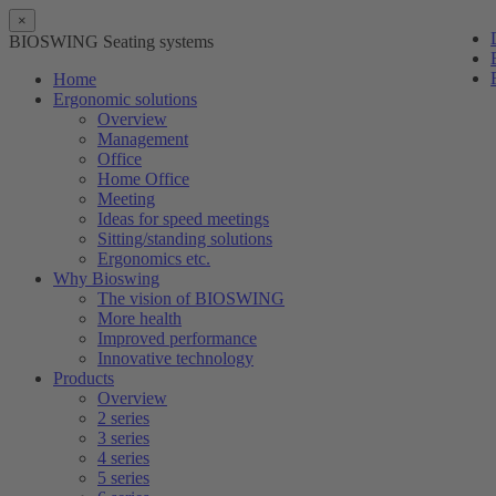
×
BIOSWING Seating systems
Home
Ergonomic solutions
Overview
Management
Office
Home Office
Meeting
Ideas for speed meetings
Sitting/standing solutions
Ergonomics etc.
Why Bioswing
The vision of BIOSWING
More health
Improved performance
Innovative technology
Products
Overview
2 series
3 series
4 series
5 series