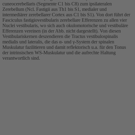
cuneocerebellaris (Segmente C1 bis C8) zum ipsilateralen
Zerebellum (Ncl. Fastigii aus Th1 bis S1, medialer und
intermediärer zerebellarer Cortex aus C1 bis S1). Von dort führt der
Fasciculus fastigiovestibularis zerebellare Efferenzen zu allen vier
Nuclei vestibularis, wo sich auch okulomotorische und vestibuläre
Efferenzen vereinen (in der Abb. nicht dargestellt). Von diesen
Vestibulariskernen deszendieren die Tractus vestibulospinalis
medialis und lateralis, die das α- und γ-System der spinalen
Muskulatur fazilitieren und damit reflektorisch u.a. für den Tonus
der intrinsischen WS-Muskulatur und die aufrechte Haltung
verantwortlich sind.