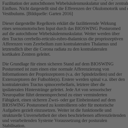
Fazilitation der autochthonen Wirbelsäulenmuskulatur und der zentra
Einfluss. Nicht dargestellt sind die Efferenzen der Okulomotorik und 
Vestibulums. [Bildquelle: Garten 2016]
Dieser dargestellte Regelkreis erklärt die fazilitierende Wirkung
eines sensomotorischen Input durch das BIOSWING Posturomed
auf die autochthone Wirbelsäulenmuskulatur. Weiter werden über
den Tractus cerebello-reticulo-rubro-thalamicus die propriozeptiven
Afferenzen vom Zerebellum zum kontralateralen Thalamus und
letztendlich über die Corona radiata zu den kontralateralen
kortikalen Zentren geleitet.
Die Grundlage für einen sicheren Stand auf dem BIOSWING
Posturomed ist zum einen eine normale Afferenzierung von
Informationen der Propriozeptoren (v.a. der Spindelzellen) und der
Exterozeptoren der Fußsohle(n). Erstere werden spinal v.a. über den
kontralateralen Tractus spinocerebellaris, letztere über die
ipsilateralen Hinterstränge geleitet. Jede Art von sensorischer
Neuropathie führt dementsprechend zu einer verminderten
Fähigkeit, einen sicheren Zwei- oder gar Einbeinstand auf dem
BIOSWING Posturomed zu kontrollieren oder für motorische
Aufgaben gezielt einzusetzen. Weiter ist die funktionelle und
strukturelle Unversehrtheit der oben beschriebenen afferenzleitenden
und verarbeitenden Systeme Voraussetzung der posturalen
Stabilisation.