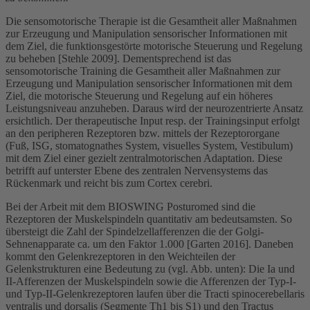
Die sensomotorische Therapie ist die Gesamtheit aller Maßnahmen
zur Erzeugung und Manipulation sensorischer Informationen mit
dem Ziel, die funktionsgestörte motorische Steuerung und Regelung
zu beheben [Stehle 2009]. Dementsprechend ist das
sensomotorische Training die Gesamtheit aller Maßnahmen zur
Erzeugung und Manipulation sensorischer Informationen mit dem
Ziel, die motorische Steuerung und Regelung auf ein höheres
Leistungsniveau anzuheben. Daraus wird der neurozentrierte Ansatz
ersichtlich. Der therapeutische Input resp. der Trainingsinput erfolgt
an den peripheren Rezeptoren bzw. mittels der Rezeptororgane
(Fuß, ISG, stomatognathes System, visuelles System, Vestibulum)
mit dem Ziel einer gezielt zentralmotorischen Adaptation. Diese
betrifft auf unterster Ebene des zentralen Nervensystems das
Rückenmark und reicht bis zum Cortex cerebri.
Bei der Arbeit mit dem BIOSWING Posturomed sind die
Rezeptoren der Muskelspindeln quantitativ am bedeutsamsten. So
übersteigt die Zahl der Spindelzellafferenzen die der Golgi-
Sehnenapparate ca. um den Faktor 1.000 [Garten 2016]. Daneben
kommt den Gelenkrezeptoren in den Weichteilen der
Gelenkstrukturen eine Bedeutung zu (vgl. Abb. unten): Die Ia und
II-Afferenzen der Muskelspindeln sowie die Afferenzen der Typ-I-
und Typ-II-Gelenkrezeptoren laufen über die Tracti spinocerebellaris
ventralis und dorsalis (Segmente Th1 bis S1) und den Tractus