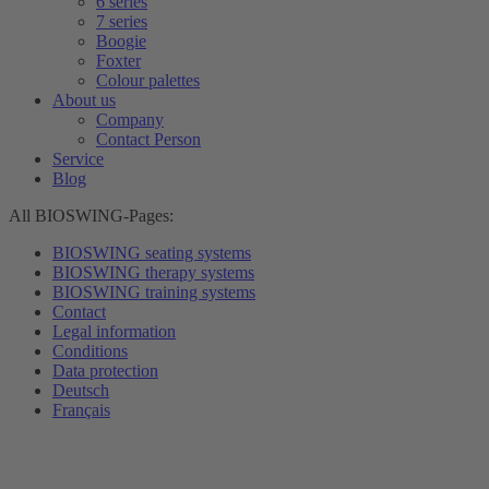
6 series
7 series
Boogie
Foxter
Colour palettes
About us
Company
Contact Person
Service
Blog
All BIOSWING-Pages:
BIOSWING seating systems
BIOSWING therapy systems
BIOSWING training systems
Contact
Legal information
Conditions
Data protection
Deutsch
Français