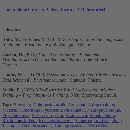
Laden Sie sich diesen Beitrag hier als PDF herunter!
Literatur
Bähr, M
.; Frotscher, M. (2014)
Neurologisch-topische Diagnostik:
Anatomie – Funktion – Klinik
. Stuttgart: Thieme.
Garten, H
. (2016)
Applied Kinesiology – Funktionelle
Myodiagnostik in Osteopathie und Chirotherapie
. München:
Elsevier.
Laube, W
. et al (2009)
Sensomotorisches System: Physiologisches
Detailwissen für Physiotherapeuten
. Stuttgart: Thieme.
Stehle, P
. (2009)
BISp-Expertise Band 1 – Sensomotorisches
Training – Propriozeptives Training
. Köln: Sportverlag Strauß.
Tags:
Bioswing
,
Haltungskontrolle
,
Konzepte
,
Körperhaltung
,
Motorik
,
Motorische Kybernetik
,
Muskulatur
,
Neurophysiologie
,
Physiotherapie
,
Posturale System
,
Posturomed
,
Rehabilitation
,
Rückenmuskulatur
,
Rückenschmerzen
,
Steuerung- und Regelung
,
Therapie
,
Therapiesysteme
,
Trainingssysteme
,
Wirbelsäule